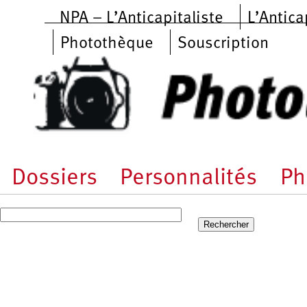
Aller au contenu principal
NPA – L’Anticapitaliste
L’Antica
Photothèque
Souscription
Dossiers
Personnalités
Ph