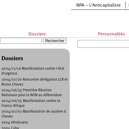
Aller au contenu principal
NPA – L’Anticapitaliste
Dossiers
Personnalités
Recherche
Formulaire de recherche
Dossiers
Pages
2004/11/16 Manifestation contre l'état
d'urgence
2004/10/20 Rencontre délégation LCR et
Bruno Chavez
2004/06/25 Première Réunion
Nationale pour le NON au référendum
2004/06/25 Manifestation contre la
France Afrique
2004/01/02 Manifestation de soutien à
Chavez
2004 Vénézuela
2004 Cuba