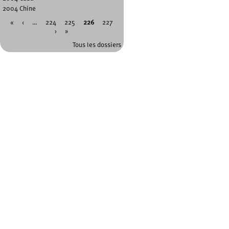
2004 Chine
«
‹
…
224
225
226
227
Pages
›
»
Tous les dossiers