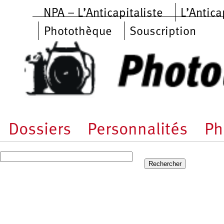
Aller au contenu principal
NPA – L’Anticapitaliste
L’Antica
Photothèque
Souscription
Dossiers
Personnalités
Ph