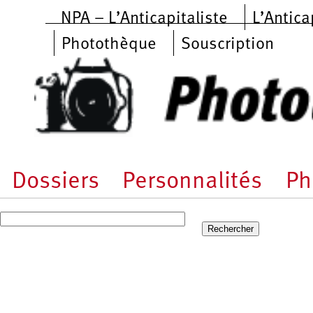
Aller au contenu principal
NPA – L’Anticapitaliste
L’Antica
Photothèque
Souscription
Dossiers
Personnalités
Ph