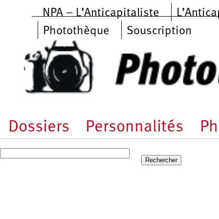
Aller au contenu principal
NPA – L’Anticapitaliste
L’Antica
Photothèque
Souscription
Dossiers
Personnalités
Ph