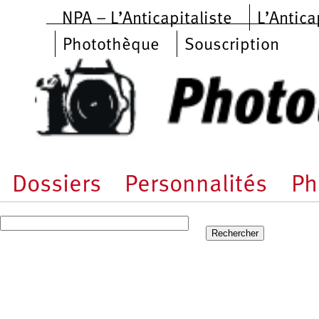
Aller au contenu principal
NPA – L’Anticapitaliste
L’Antica
Photothèque
Souscription
Dossiers
Personnalités
Ph