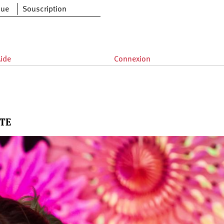
que
Souscription
ide
Connexion
ITE