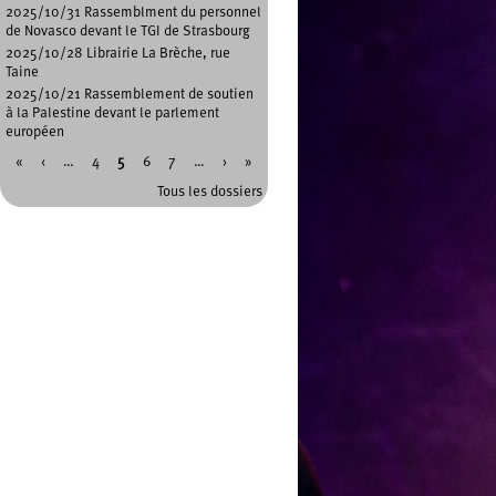
2025/10/31 Rassemblment du personnel
de Novasco devant le TGI de Strasbourg
2025/10/28 Librairie La Brèche, rue
Taine
2025/10/21 Rassemblement de soutien
à la Palestine devant le parlement
européen
«
‹
…
4
5
6
7
…
›
»
Pages
Tous les dossiers