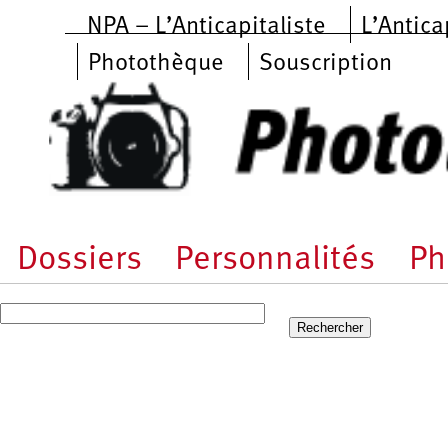
Aller au contenu principal
NPA – L’Anticapitaliste
L’Antica
Photothèque
Souscription
Dossiers
Personnalités
Ph