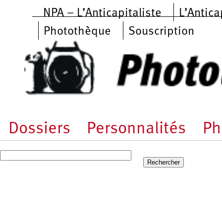
Aller au contenu principal
NPA – L’Anticapitaliste
L’Antica
Photothèque
Souscription
Dossiers
Personnalités
Ph