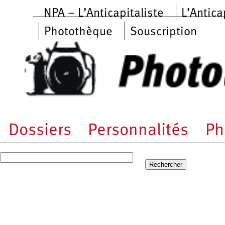
Aller au contenu principal
NPA – L’Anticapitaliste
L’Antica
Photothèque
Souscription
Dossiers
Personnalités
Ph