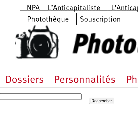
Aller au contenu principal
NPA – L’Anticapitaliste
L’Antica
Photothèque
Souscription
Dossiers
Personnalités
Ph