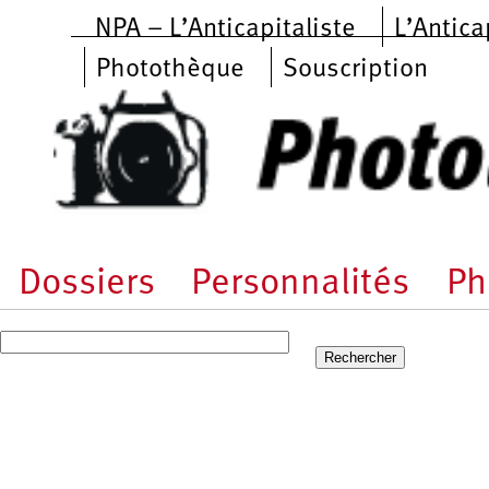
Aller au contenu principal
NPA – L’Anticapitaliste
L’Antica
Photothèque
Souscription
Dossiers
Personnalités
Ph