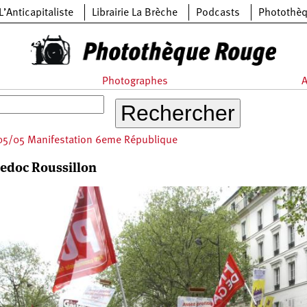
L’Anticapitaliste
Librairie La Brèche
Podcasts
Photothè
Photographes
A
05/05 Manifestation 6eme République
edoc Roussillon