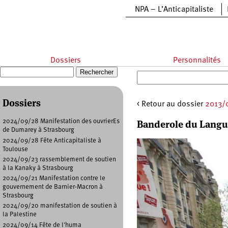
Aller au contenu principal
NPA – L’Anticapitaliste
Dossiers
Personnalités
Recherche
Formulaire de recherche
Dossiers
< Retour au dossier
2013/
Banderole du Langu
2024/09/28 Manifestation des ouvrierEs
de Dumarey à Strasbourg
2024/09/28 Fête Anticapitaliste à
Toulouse
2024/09/23 rassemblement de soutien
à la Kanaky à Strasbourg
2024/09/21 Manifestation contre le
gouvernement de Barnier-Macron à
Strasbourg
2024/09/20 manifestation de soutien à
la Palestine
2024/09/14 Fête de l'huma