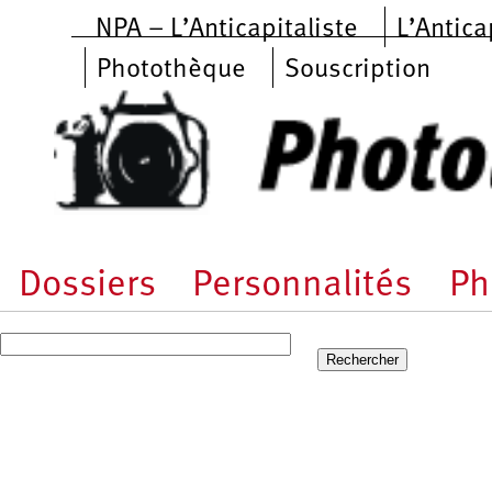
Aller au contenu principal
NPA – L’Anticapitaliste
L’Antica
Photothèque
Souscription
Dossiers
Personnalités
Ph