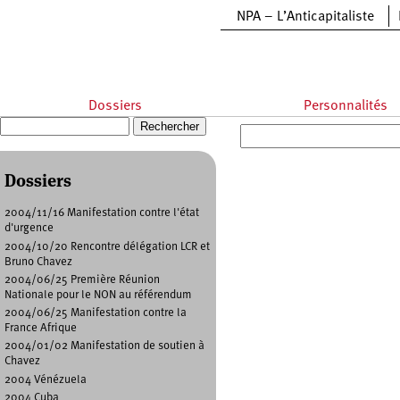
Aller au contenu principal
NPA – L’Anticapitaliste
Dossiers
Personnalités
Recherche
Formulaire de recherche
Dossiers
Pages
2004/11/16 Manifestation contre l'état
d'urgence
2004/10/20 Rencontre délégation LCR et
Bruno Chavez
2004/06/25 Première Réunion
Nationale pour le NON au référendum
2004/06/25 Manifestation contre la
France Afrique
2004/01/02 Manifestation de soutien à
Chavez
2004 Vénézuela
2004 Cuba