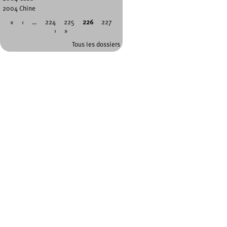
2004 Chine
«
‹
…
224
225
226
227
Pages
›
»
Tous les dossiers