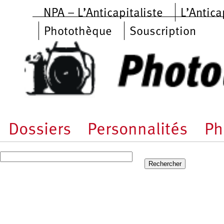
Aller au contenu principal
NPA – L’Anticapitaliste
L’Antica
Photothèque
Souscription
Dossiers
Personnalités
Ph