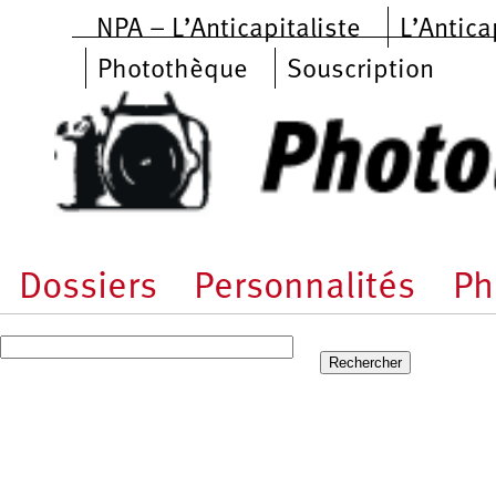
Aller au contenu principal
NPA – L’Anticapitaliste
L’Antica
Photothèque
Souscription
Dossiers
Personnalités
Ph