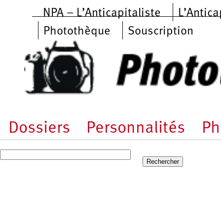
Aller au contenu principal
NPA – L’Anticapitaliste
L’Antica
Photothèque
Souscription
Dossiers
Personnalités
Ph