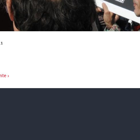
11
nte ›