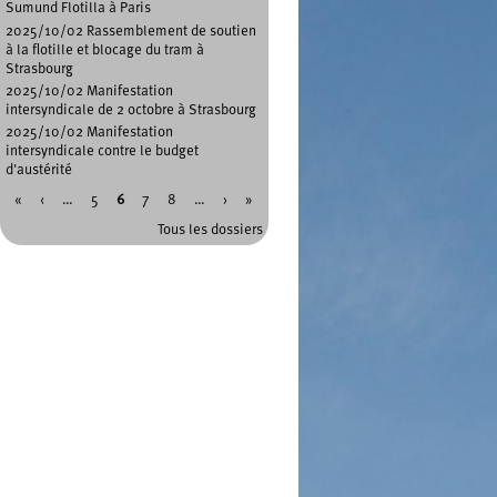
Sumund Flotilla à Paris
2025/10/02 Rassemblement de soutien
à la flotille et blocage du tram à
Strasbourg
2025/10/02 Manifestation
intersyndicale de 2 octobre à Strasbourg
2025/10/02 Manifestation
intersyndicale contre le budget
d'austérité
«
‹
…
5
6
7
8
…
›
»
Pages
Tous les dossiers