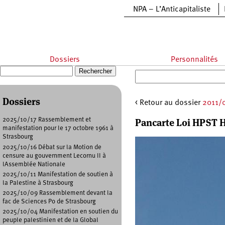
Aller au contenu principal
NPA – L’Anticapitaliste
Dossiers
Personnalités
Recherche
Formulaire de recherche
Dossiers
< Retour au dossier
2011/0
Pancarte Loi HPST H
2025/10/17 Rassemblement et
manifestation pour le 17 octobre 1961 à
Strasbourg
2025/10/16 Débat sur la Motion de
censure au gouvernment Lecornu II à
lAssemblée Nationale
2025/10/11 Manifestation de soutien à
la Palestine à Strasbourg
2025/10/09 Rassemblement devant la
fac de Sciences Po de Strasbourg
2025/10/04 Manifestation en soutien du
peuple palestinien et de la Global