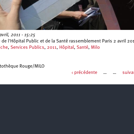
vril, 2011 - 15:25
de l'Hôpital Public et de la Santé rassemblement Paris 2 avril 20
iche
,
Services Publics
,
2011
,
Hôpital
,
Santé
,
Milo
otothèque Rouge/MILO
‹ précédente
…
…
suiva