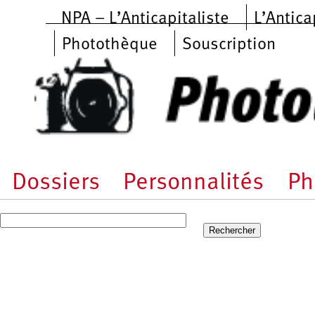
Aller au contenu principal
NPA – L’Anticapitaliste
L’Antica
Photothèque
Souscription
Dossiers
Personnalités
Ph