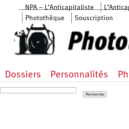
Aller au contenu principal
NPA – L’Anticapitaliste
L’Antica
Photothèque
Souscription
Dossiers
Personnalités
Ph