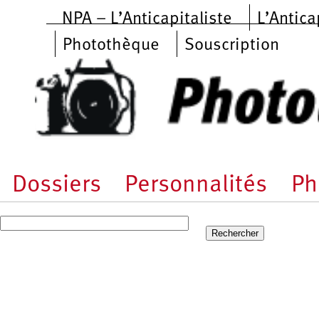
Aller au contenu principal
NPA – L’Anticapitaliste
L’Antica
Photothèque
Souscription
Dossiers
Personnalités
Ph