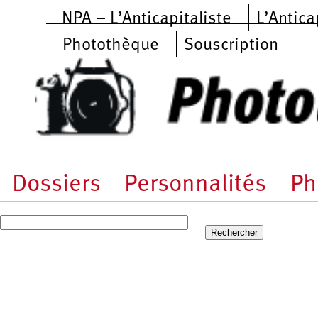
Aller au contenu principal
NPA – L’Anticapitaliste
L’Antica
Photothèque
Souscription
Dossiers
Personnalités
Ph