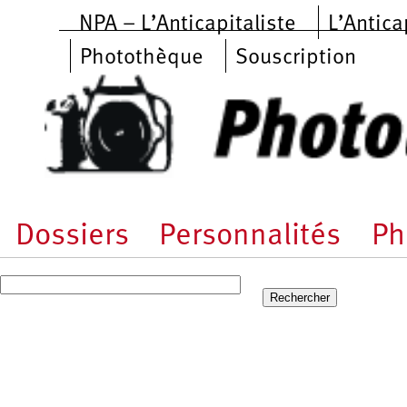
Aller au contenu principal
NPA – L’Anticapitaliste
L’Antica
Photothèque
Souscription
Dossiers
Personnalités
Ph