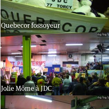
Quebecor fossoyeur
04/04/
Jolie Môme à JDC
04/04/