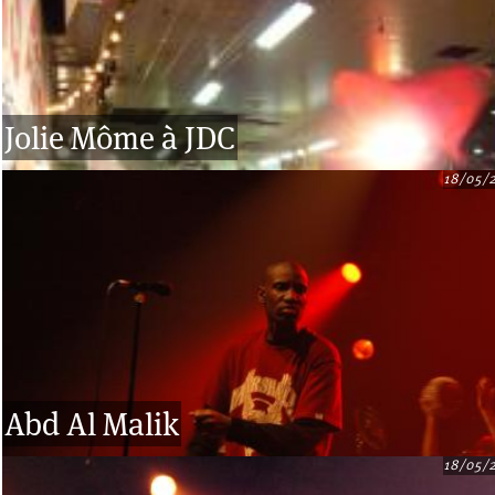
Jolie Môme à JDC
18/05/
Abd Al Malik
18/05/