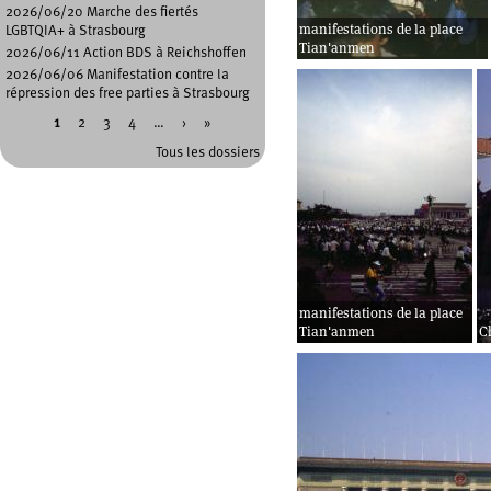
2026/06/20 Marche des fiertés
manifestations de la place
LGBTQIA+ à Strasbourg
Tian'anmen
2026/06/11 Action BDS à Reichshoffen
2026/06/06 Manifestation contre la
répression des free parties à Strasbourg
1
2
3
4
…
›
»
Pages
Tous les dossiers
manifestations de la place
Tian'anmen
C