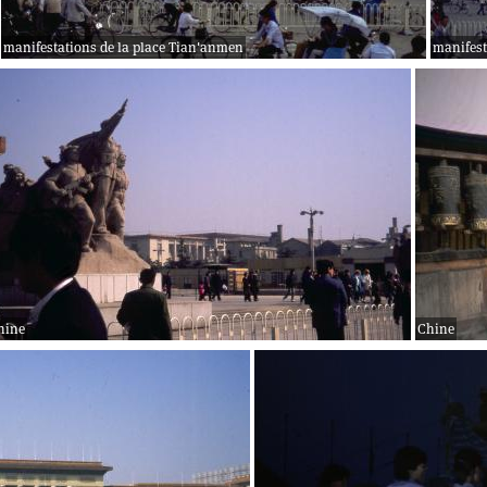
manifestations de la place Tian'anmen
manifest
hine
Chine