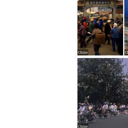
Chine
C
Chine