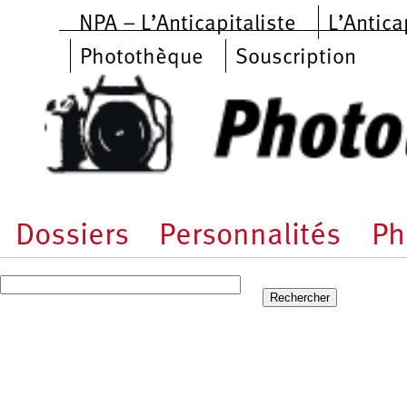
Aller au contenu principal
NPA – L’Anticapitaliste
L’Antica
Photothèque
Souscription
Dossiers
Personnalités
Ph