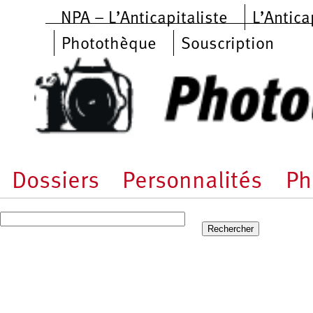
Aller au contenu principal
NPA – L’Anticapitaliste
L’Antica
Photothèque
Souscription
Dossiers
Personnalités
Ph