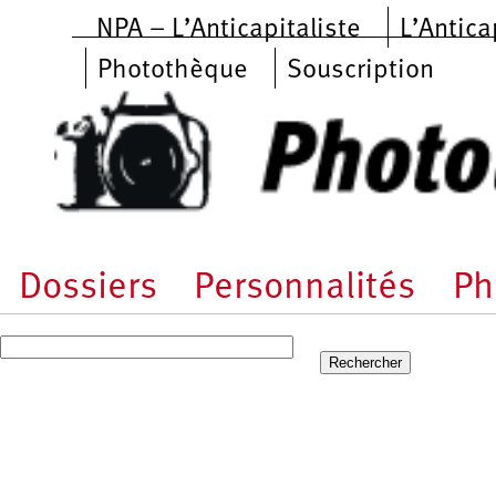
Aller au contenu principal
NPA – L’Anticapitaliste
L’Antica
Photothèque
Souscription
Dossiers
Personnalités
Ph