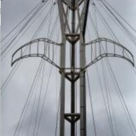
Recherche
Formulaire de recherche
Dossiers
photos diverses
2026/06/28 Conférence Nation
2026/06/26 Manifestation d'usa
ligne de bus à Strasbourg
2026/06/24 Rassemblement de s
2026/06/22 Rassemblement deva