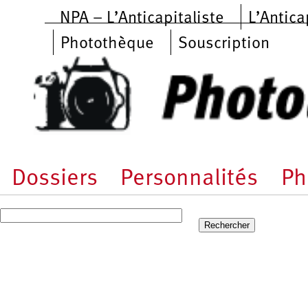
Aller au contenu principal
NPA – L’Anticapitaliste
L’Antica
Photothèque
Souscription
Dossiers
Personnalités
Ph