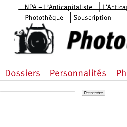
Aller au contenu principal
NPA – L’Anticapitaliste
L’Antica
Photothèque
Souscription
Dossiers
Personnalités
Ph