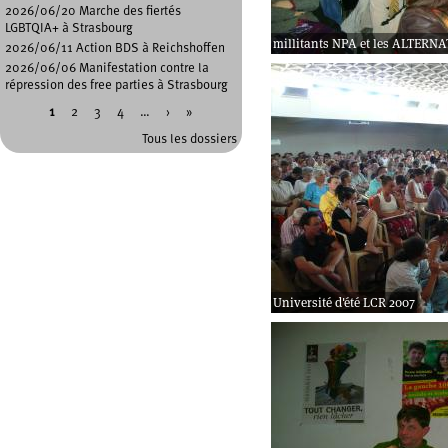
2026/06/20 Marche des fiertés
LGBTQIA+ à Strasbourg
millitants NPA et les ALTERNA
2026/06/11 Action BDS à Reichshoffen
2026/06/06 Manifestation contre la
répression des free parties à Strasbourg
1
2
3
4
…
›
»
Pages
Tous les dossiers
Université d'été LCR 2007