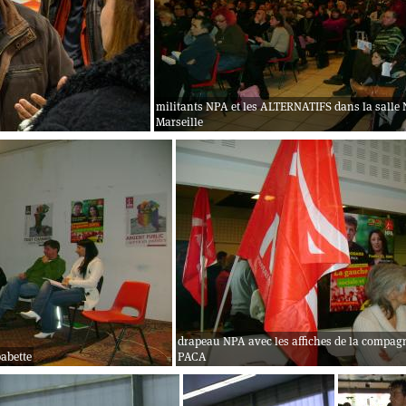
militants NPA et les ALTERNATIFS dans la sall
Marseille
drapeau NPA avec les affiches de la compag
babette
PACA