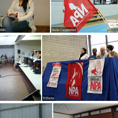
MIRI
Halle Carpentier
Tribune