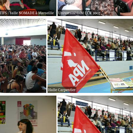
TIFS : salle NOMADE à Marseille
Université d'été LCR 2007
Halle Carpentier