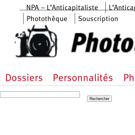
Aller au contenu principal
NPA – L’Anticapitaliste
L’Antica
Photothèque
Souscription
Dossiers
Personnalités
Ph