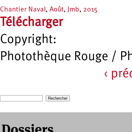
Chantier Naval
,
Août
,
Jmb
,
2015
Télécharger
Copyright:
Photothèque Rouge / P
‹ pr
Pages
Recherche
Formulaire de recherche
Dossiers