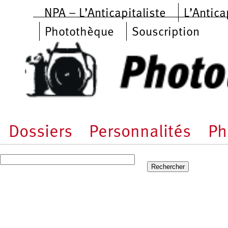
Aller au contenu principal
NPA – L’Anticapitaliste
L’Antica
Photothèque
Souscription
Dossiers
Personnalités
Ph