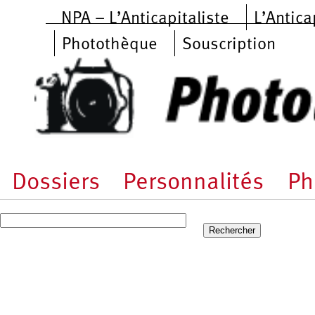
Aller au contenu principal
NPA – L’Anticapitaliste
L’Antica
Photothèque
Souscription
Dossiers
Personnalités
Ph