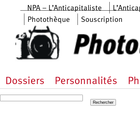
Aller au contenu principal
NPA – L’Anticapitaliste
L’Antica
Photothèque
Souscription
Dossiers
Personnalités
Ph