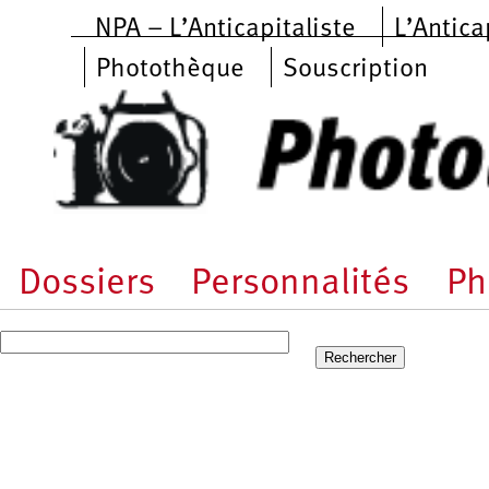
Aller au contenu principal
NPA – L’Anticapitaliste
L’Antica
Photothèque
Souscription
Dossiers
Personnalités
Ph