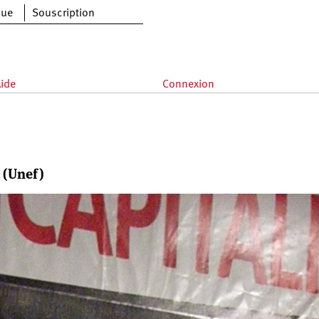
que
Souscription
ide
Connexion
a (Unef)