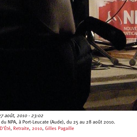
27 août, 2010 - 23:02
 du NPA, à Port-Leucate (Aude), du 25 au 28 août 2010.
 D'Été
,
Retraite
,
2010
,
Gilles Pagaille