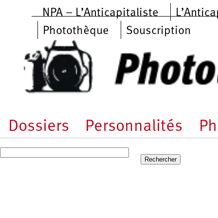
Aller au contenu principal
NPA – L’Anticapitaliste
L’Antica
Photothèque
Souscription
Dossiers
Personnalités
Ph