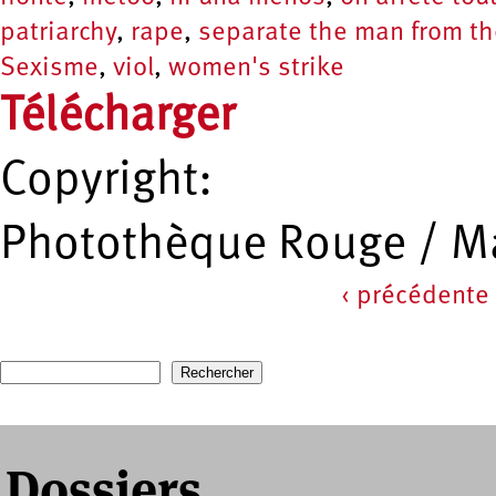
patriarchy
,
rape
,
separate the man from the
Sexisme
,
viol
,
women's strike
Télécharger
Copyright:
Photothèque Rouge / Ma
‹ précédente
Pages
Recherche
Formulaire de recherche
Dossiers