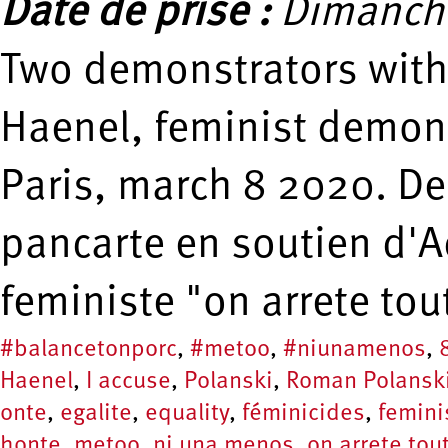
Date de prise :
Dimanche
Two demonstrators with 
Haenel, feminist demons
Paris, march 8 2020. D
pancarte en soutien d'A
feministe "on arrete tou
#balancetonporc
,
#metoo
,
#niunamenos
,
Haenel
,
I accuse
,
Polanski
,
Roman Polansk
onte
,
egalite
,
equality
,
féminicides
,
femin
honte
,
metoo
,
ni una menos
,
on arrete tou