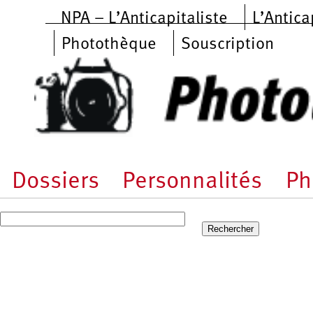
Aller au contenu principal
NPA – L’Anticapitaliste
L’Antica
Photothèque
Souscription
Dossiers
Personnalités
Ph