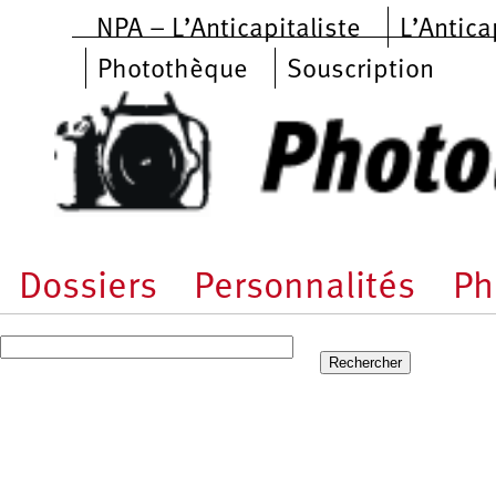
Aller au contenu principal
NPA – L’Anticapitaliste
L’Antica
Photothèque
Souscription
Dossiers
Personnalités
Ph