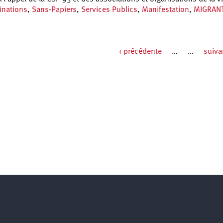
inations
,
Sans-Papiers
,
Services Publics
,
Manifestation
,
MIGRAN
‹ précédente
…
…
suiva