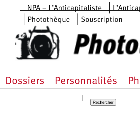
Aller au contenu principal
NPA – L’Anticapitaliste
L’Antica
Photothèque
Souscription
Dossiers
Personnalités
Ph