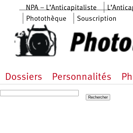
Aller au contenu principal
NPA – L’Anticapitaliste
L’Antica
Photothèque
Souscription
Dossiers
Personnalités
Ph