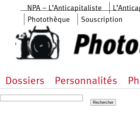
Aller au contenu principal
NPA – L’Anticapitaliste
L’Antica
Photothèque
Souscription
Dossiers
Personnalités
Ph