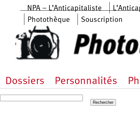
Aller au contenu principal
NPA – L’Anticapitaliste
L’Antica
Photothèque
Souscription
Dossiers
Personnalités
Ph