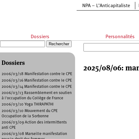
Aller au contenu principal
NPA – L’Anticapitaliste
Dossiers
Personnalités
Recherche
Formulaire de recherche
Dossiers
2025/08/06: mani
2006/03/18 Manifestation contre le CPE
2006/03/16 Manifestation contre le CPE
2006/03/14 Manifestation contre le CPE
2006/03/13 Rassemblement en soutien
à l'occupation du Collège de France
2006/03/10 Yoga THIRAPATHI
2006/03/10 Mouvement du CPE
Occupation de la Sorbonne
2006/03/09 Action des intermittents
anti CPE
2006/03/08 Marseille manifestation