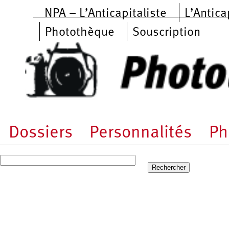
Aller au contenu principal
NPA – L’Anticapitaliste
L’Antica
Photothèque
Souscription
Dossiers
Personnalités
Ph