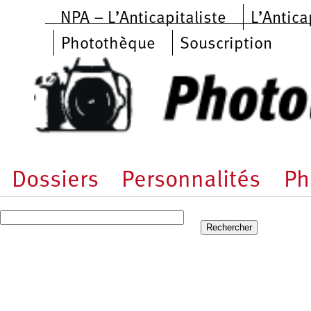
Aller au contenu principal
NPA – L’Anticapitaliste
L’Antica
Photothèque
Souscription
Dossiers
Personnalités
Ph