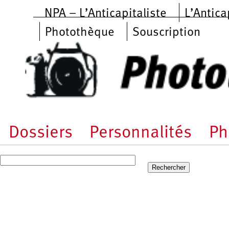
Aller au contenu principal
NPA – L’Anticapitaliste
L’Antica
Photothèque
Souscription
Dossiers
Personnalités
Ph