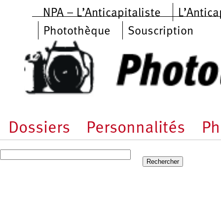
Aller au contenu principal
NPA – L’Anticapitaliste
L’Antica
Photothèque
Souscription
Dossiers
Personnalités
Ph